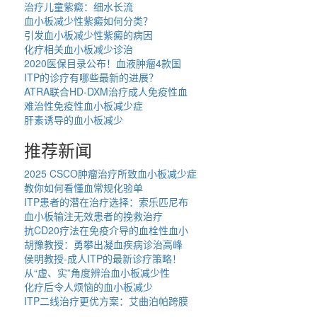
治疗儿童紫癜：细水长流
血小板减少性紫癜如何分类？
引发血小板减少性紫癜的病因
化疗相关血小板减少诊治
2020医保目录公布！血液肿瘤4款国
ITP的诊疗有哪些最新的进展？
ATRA联合HD-DXM治疗成人免疫性血
难治性免疫性血小板减少症
肝素诱导的血小板减少
推荐新闻
2025 CSCO肿瘤治疗所致血小板减少症
教你如何看懂血常规化验单
ITP患者的潜在治疗选择：索乐匹尼布
血小板输注无效患者的挽救治疗
抗CD20疗法在免疫介导的血栓性血小
胡豫教授：勇攀出凝血疾病诊治高峰
侯明教授-成人ITP的最新诊疗策略！
从“虚、实”角度辨治血小板减少性
化疗后令人烦恼的血小板减少
ITP二线治疗更优方案：艾曲泊帕跨膜