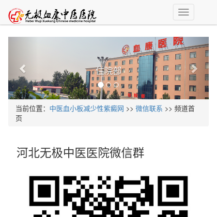
T
o
g
g
l
e
住院部
n
a
v
i
当前位置：
中医血小板减少性紫癜网
>>
微信联系
>> 频道首
g
页
a
t
i
河北无极中医医院微信群
o
n